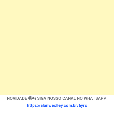
NOVIDADE 🤩📲 SIGA NOSSO CANAL NO WHATSAPP:
https://alanweslley.com.br/6yrc