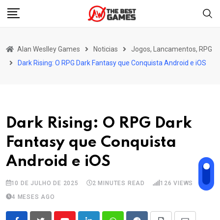
Skip
to
content
Alan Weslley Games
Noticias
Jogos, Lancamentos, RPG
Dark Rising: O RPG Dark Fantasy que Conquista Android e iOS
Dark Rising: O RPG Dark
Fantasy que Conquista
Android e iOS
10 DE JULHO DE 2025
2 MINUTES READ
126
VIEWS
4 MESES AGO