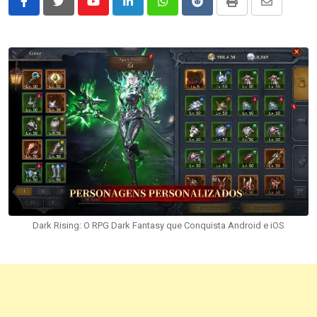
Youtube
LinkedIn
Whatsapp
Reddit
Print
Share
via
Email
Dark Rising: O RPG Dark Fantasy que Conquista Android e iOS