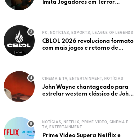
Imita Jogadores em Terror
Cooperativo
PC, NOTÍCIAS, ESPORTS, LEAGUE OF LEGENDS
CBLOL 2026 revoluciona formato
com mais jogos e retorno de
tinowns
CINEMA E TV, ENTERTAINMENT, NOTÍCIAS
John Wayne chantageado para
estrelar western clássico de John
Ford
NOTÍCIAS, NETFLIX, PRIME VIDEO, CINEMA E
TV, ENTERTAINMENT
Prime Video Supera Netflix e