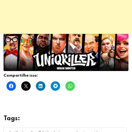
Compartilhe isso:
Relacionado
Death Stranding 2: Kojima
Death Stranding 2: Kojima
reescreve focando na
aprofunda conexões