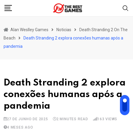
Skip
to
content
Alan Weslley Games
Noticias
Death Stranding 2 On The
Beach
Death Stranding 2 explora conexões humanas após a
pandemia
Death Stranding 2 explora
conexões humanas após a
pandemia
27 DE JUNHO DE 2025
2 MINUTES READ
163
VIEWS
4 MESES AGO