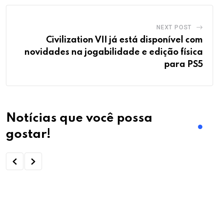
death stranding 2, hideo kojima, pandemia covid, conexoes
humanas, isolamento social, metaverso, reflexao social,
playstation 5, lancamento 2025, jogos reflexivos
Share This Post:
Youtube
LinkedIn
Whatsapp
Reddit
Print
Share
via
Email
PREVIOUS POST
The Witcher 3: Por que Este É o RPG Mais
Premiado de Todos os Tempos