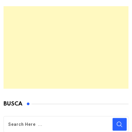
NEXT POST
Civilization VII já está disponível com
novidades na jogabilidade e edição física
para PS5
Notícias que você possa
gostar!