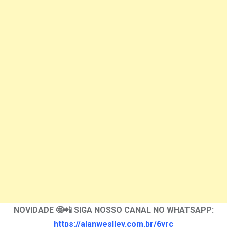
NOVIDADE 🤩📲 SIGA NOSSO CANAL NO WHATSAPP:
https://alanweslley.com.br/6yrc