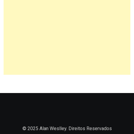
PC, NOTÍCIAS, ESPORTS, LEAGUE OF LEGENDS
CBLOL 2026 revoluciona formato
com mais jogos e retorno de
tinowns
CINEMA E TV, ENTERTAINMENT, NOTÍCIAS
John Wayne chantageado para
estrelar western clássico de John
Ford
NOTÍCIAS, NETFLIX, PRIME VIDEO, CINEMA E
TV, ENTERTAINMENT
Prime Video Supera Netflix e
Lidera Streaming no Brasil