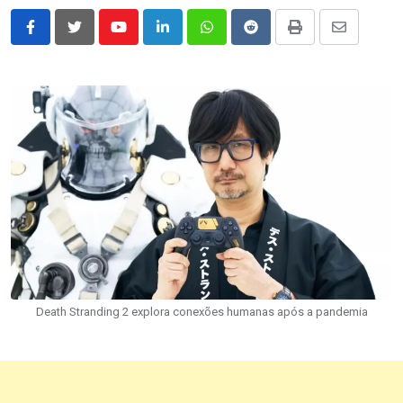
Youtube
LinkedIn
Whatsapp
Reddit
Print
Share
via
Email
Death Stranding 2 explora conexões humanas após a pandemia