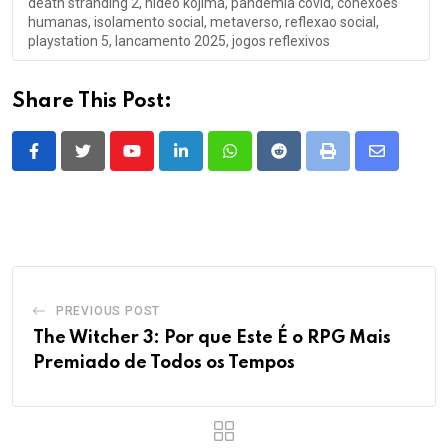
conexão humana pós-
humanas e evolução em 2025
pandemia para PS5
3 de setembro de 2025
15 de outubro de 2025
Em "Games, Death Stranding
Em "Hideo Kojima, Death
2 On The Beach, Hideo
Stranding 2 On The
Kojima, Notícias"
Beach, Brasil Game
Show, Reportagem, Games"
Death Stranding 2 revela nova
filosofia sobre conexão
humana e tecnologia
16 de agosto de 2025
Em "Death Stranding 2 On
The Beach, ps4, Death
Stranding, Notícias, Games, Hi
deo Kojima, Metal Gear Solid"
Tags: