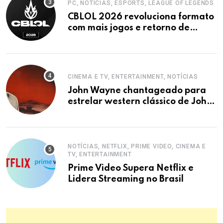
NOVIDADES
OSHI NO KO, ANIME, NOTÍCIAS
Oshi no Ko: Terceira Temporada
Estreia em Janeiro de 2026
PC, PC, MIMESIS, REPORTAGEM, STEAM
MIMESIS Lança na Steam: IA
Imita Jogadores em Terror
Cooperativo