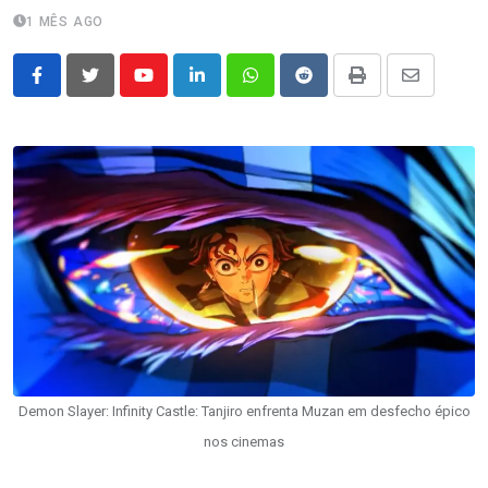
1 MÊS AGO
Youtube
LinkedIn
Whatsapp
Reddit
Print
Share
via
Email
Demon Slayer: Infinity Castle: Tanjiro enfrenta Muzan em desfecho épico
nos cinemas