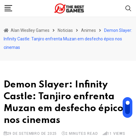
Skip
to
content
Alan Weslley Games
Noticias
Animes
Demon Slayer:
Infinity Castle: Tanjiro enfrenta Muzan em desfecho épico nos
cinemas
Demon Slayer: Infinity
Castle: Tanjiro enfrenta
Muzan em desfecho épico
nos cinemas
29 DE SETEMBRO DE 2025
2 MINUTES READ
11
VIEWS