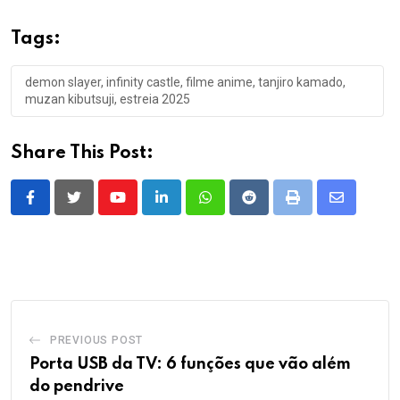
Tags:
demon slayer, infinity castle, filme anime, tanjiro kamado,
muzan kibutsuji, estreia 2025
Share This Post:
Youtube
LinkedIn
Whatsapp
Reddit
Print
Share
via
Email
PREVIOUS POST
Porta USB da TV: 6 funções que vão além
do pendrive