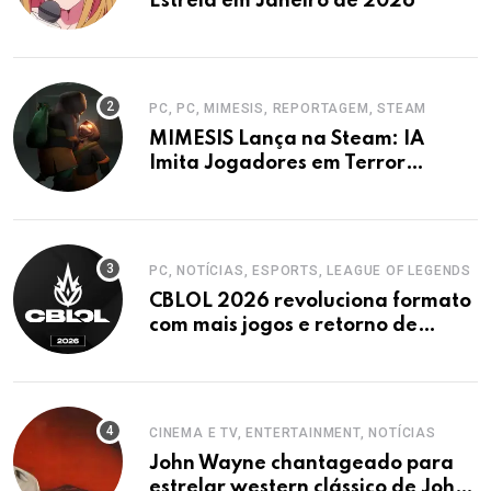
Estreia em Janeiro de 2026
PC, PC, MIMESIS, REPORTAGEM, STEAM
MIMESIS Lança na Steam: IA
Imita Jogadores em Terror
Cooperativo
PC, NOTÍCIAS, ESPORTS, LEAGUE OF LEGENDS
CBLOL 2026 revoluciona formato
com mais jogos e retorno de
tinowns
CINEMA E TV, ENTERTAINMENT, NOTÍCIAS
John Wayne chantageado para
estrelar western clássico de John