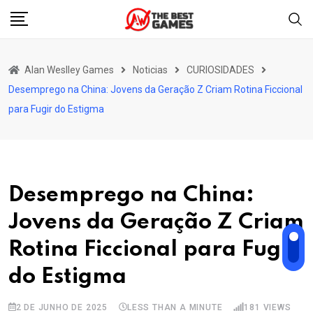
Skip
to
content
Alan Weslley Games
Noticias
CURIOSIDADES
Desemprego na China: Jovens da Geração Z Criam Rotina Ficcional
para Fugir do Estigma
Desemprego na China:
Jovens da Geração Z Criam
Rotina Ficcional para Fugir
do Estigma
2 DE JUNHO DE 2025
LESS THAN A MINUTE
181
VIEWS