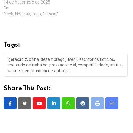
14 de novembro de 2025
Em
"tech, Notícias, Tech, Ciência"
Tags:
geracao z, china, desemprego juvenil, escritorios ficticios,
mercado de trabalho, pressao social, competitividade, status,
saude mental, condicoes laborais
Share This Post:
Youtube
LinkedIn
Whatsapp
Reddit
Print
Share
via
Email