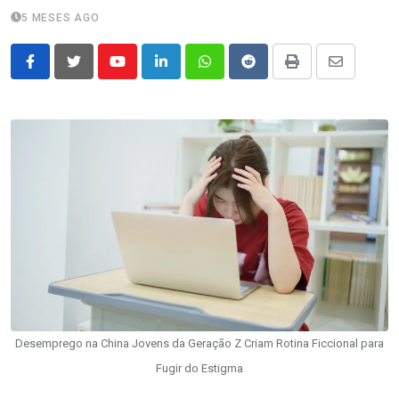
5 MESES AGO
Youtube
LinkedIn
Whatsapp
Reddit
Print
Share
via
Email
Desemprego na China Jovens da Geração Z Criam Rotina Ficcional para
Fugir do Estigma