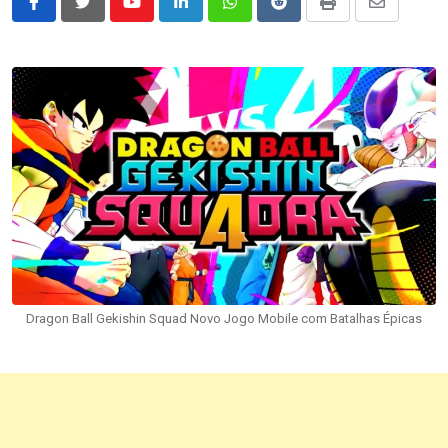
Youtube
LinkedIn
Whatsapp
Reddit
Print
Share
via
Email
Dragon Ball Gekishin Squad Novo Jogo Mobile com Batalhas Épicas