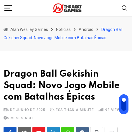
Skip
to
content
Alan Weslley Games
Noticias
Android
Dragon Ball
Gekishin Squad: Novo Jogo Mobile com Batalhas Épicas
Dragon Ball Gekishin
Squad: Novo Jogo Mobile
com Batalhas Épicas
6 DE JUNHO DE 2025
LESS THAN A MINUTE
193
VIEWS
5 MESES AGO