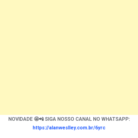
NOVIDADE 🤩📲 SIGA NOSSO CANAL NO WHATSAPP:
https://alanweslley.com.br/6yrc