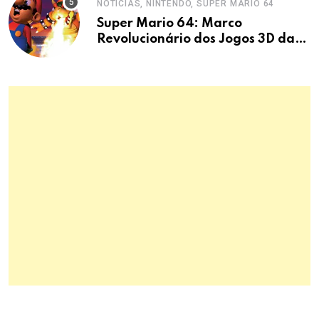
ENTERTAINMENT, CINEMA E
TV, NOTÍCIAS, JENNIFER LAWRENCE
Jennifer Lawrence:
Comportamento hiperativo em
entrevistas era mecanismo de
defesa.
TECH, PC, TECH, NOTÍCIAS, PC
Limpeza do PC: Poeira causa
danos graves e
superaquecimento
NOTÍCIAS, NINTENDO, SUPER MARIO 64
Super Mario 64: Marco
Revolucionário dos Jogos 3D da
Nintendo 64