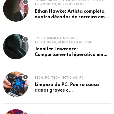
NOVIDADES
NOTÍCIAS, TECH, TECH
Austrália processa Microsoft por
ocultar planos 365 sem aumento e
Copilot
ETHAN HAWKE, ENTERTAINMENT, CINEMA E
TV, NOTÍCIAS, ROBIN WILLIAMS
Ethan Hawke: Artista completo,
quatro décadas de carreira em
destaque