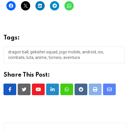
Relacionado
Dragon Ball Battle Peak: O
Dragon Ball Super Mobile
Novo Jogo de Dragon Ball
2023 NBT: A jornada de Goku
Está em Beta Para Android!
completa, agora no seu
28 de abril de 2025
celular!
Em "Ação"
10 de setembro de 2023
Em "Ação"
Os 5 Melhores Games de
Dragon Ball para Celulares
Android.
11 de março de 2024
Em "Ação"