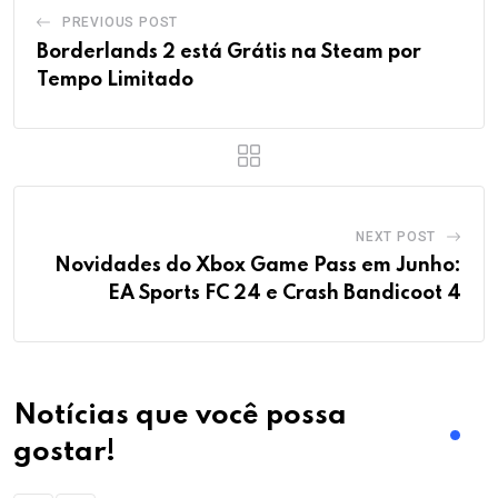
Tags:
dragon ball, gekishin squad, jogo mobile, android, ios,
combate, luta, anime, torneio, aventura
Share This Post:
Youtube
LinkedIn
Whatsapp
Reddit
Print
Share
via
Email
PREVIOUS POST
Borderlands 2 está Grátis na Steam por
Tempo Limitado