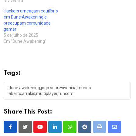
revivencia"
Hackers ameaçam equilíbrio
em Dune Awakening e
preocupam comunidade
gamer
5 de julho de 2025
Em "Dune Awakening"
Tags:
dune awakening,jogo sobrevivencia,mundo
aberto,arrakis,multiplayer,funcom
Share This Post:
Youtube
LinkedIn
Whatsapp
Reddit
Print
Share