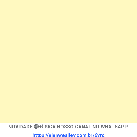
NOVIDADE 🤩📲 SIGA NOSSO CANAL NO WHATSAPP:
https://alanweslley.com.br/6yrc