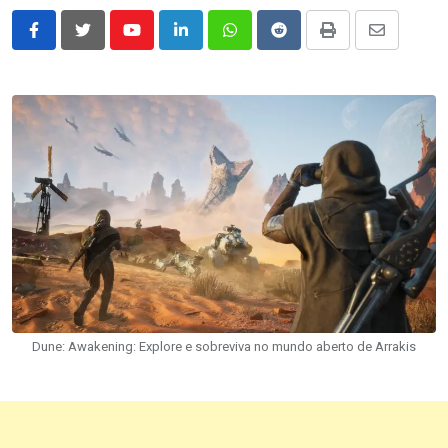
Youtube
LinkedIn
Whatsapp
Reddit
Print
Share
via
Email
Dune: Awakening: Explore e sobreviva no mundo aberto de Arrakis