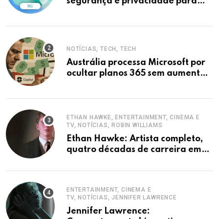
segurança e privacidade para
iPhones
NOTÍCIAS, TECH, TECH
Austrália processa Microsoft por
ocultar planos 365 sem aumento e
Copilot
ETHAN HAWKE, ENTERTAINMENT, CINEMA E
TV, NOTÍCIAS, ROBIN WILLIAMS
Ethan Hawke: Artista completo,
quatro décadas de carreira em
destaque
ENTERTAINMENT, CINEMA E
TV, NOTÍCIAS, JENNIFER LAWRENCE
Jennifer Lawrence: