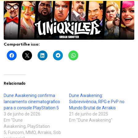
Compartilhe isso:
Relacionado
Dune Awakening confirma
Dune Awakening:
lancamento cinematografico
Sobrevivência, RPG e PvP no
para o console PlayStation 5
Mundo Brutal de Arrakis
3 de junho de 2026
21 de junho de 2025
Em "Dune
Em "Dune Awakening"
Awakening, PlayStation
5, Funcom, MMO, Arrakis, Sob