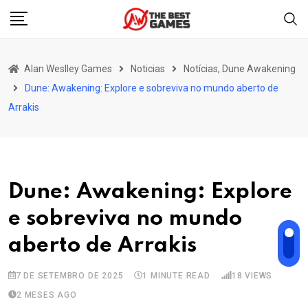
Skip
to
content
Alan Weslley Games
Noticias
Notícias, Dune Awakening
Dune: Awakening: Explore e sobreviva no mundo aberto de
Arrakis
Dune: Awakening: Explore
e sobreviva no mundo
aberto de Arrakis
7 DE SETEMBRO DE 2025
1 MINUTE READ
18
VIEWS
2 MESES AGO