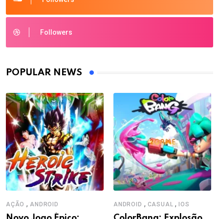
Followers
POPULAR NEWS
,
,
,
AÇÃO
ANDROID
ANDROID
CASUAL
IOS
Novo Jogo Épico:
ColorBang: Explosão