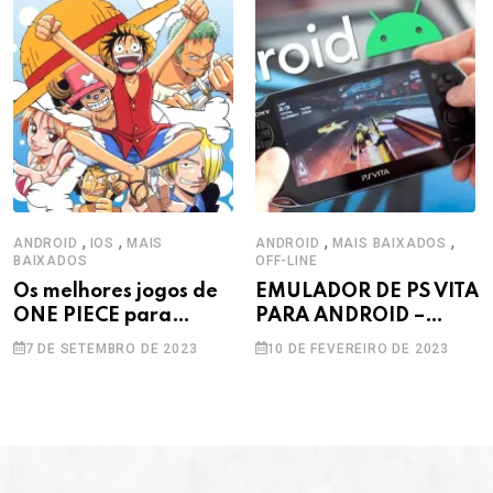
Android
,
,
,
,
ANDROID
IOS
MAIS
ANDROID
MAIS BAIXADOS
BAIXADOS
OFF-LINE
Os melhores jogos de
EMULADOR DE PS VITA
ONE PIECE para
PARA ANDROID –
Celular.
VITA3K
7 DE SETEMBRO DE 2023
10 DE FEVEREIRO DE 2023