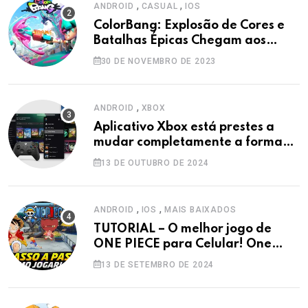
,
,
ANDROID
CASUAL
IOS
ColorBang: Explosão de Cores e
Batalhas Épicas Chegam aos
Smartphones Android!
30 DE NOVEMBRO DE 2023
,
ANDROID
XBOX
Aplicativo Xbox está prestes a
mudar completamente a forma
como você joga no seu dispositivo
13 DE OUTUBRO DE 2024
Android
,
,
ANDROID
IOS
MAIS BAIXADOS
TUTORIAL – O melhor jogo de
ONE PIECE para Celular! One
Piece Fighting Path.
13 DE SETEMBRO DE 2024