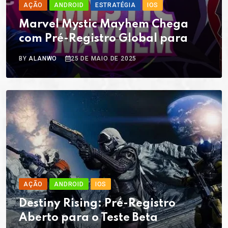
AÇÃO
ANDROID
ESTRATÉGIA
IOS
Marvel Mystic Mayhem Chega
com Pré-Registro Global para
BY
ALANWO
25 DE MAIO DE 2025
AÇÃO
ANDROID
IOS
Destiny Rising: Pré-Registro
Aberto para o Teste Beta