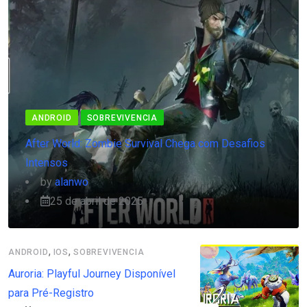
ANDROID
SOBREVIVENCIA
After World: Zombie Survival Chega com Desafios
Intensos
by
alanwo
25 de abril de 2025
,
,
ANDROID
IOS
SOBREVIVENCIA
Auroria: Playful Journey Disponível
para Pré-Registro