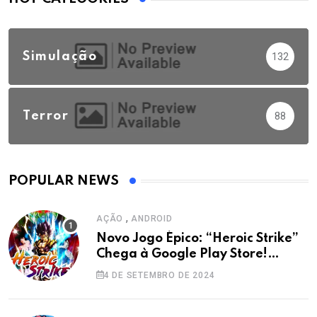
Simulação
132
Terror
88
POPULAR NEWS
,
AÇÃO
ANDROID
Novo Jogo Épico: “Heroic Strike”
Chega à Google Play Store!
Liberte Seus Heróis e Domine o
4 DE SETEMBRO DE 2024
Campo de Batalha!