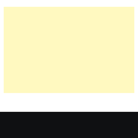
defesa.