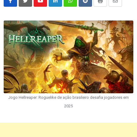
Youtube
LinkedIn
Whatsapp
Reddit
Print
Share
via
Email
Jogo Hellreaper: Roguelike de ação brasileiro desafia jogadores em
2025