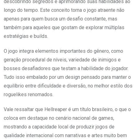
descobrindo segredos e aprimorando suas habilidades ao
longo do tempo. Este conceito torna o jogo atraente não
apenas para quem busca um desafio constante, mas
também para aqueles que gostam de explorar múltiplas
estratégias e builds.
O jogo integra elementos importantes do gênero, como
geração procedural de níveis, variedade de inimigos e
bosses desafiadores que testam a habilidade do jogador.
Tudo isso embalado por um design pensado para manter o
equilíbrio entre dificuldade e diversão, no melhor estilo dos
roguelikes renomados.
Vale ressaltar que Hellreaper é um título brasileiro, o que o
coloca em destaque no cenário nacional de games,
mostrando a capacidade local de produzir jogos de
qualidade internacional com narrativas e artes muito bem