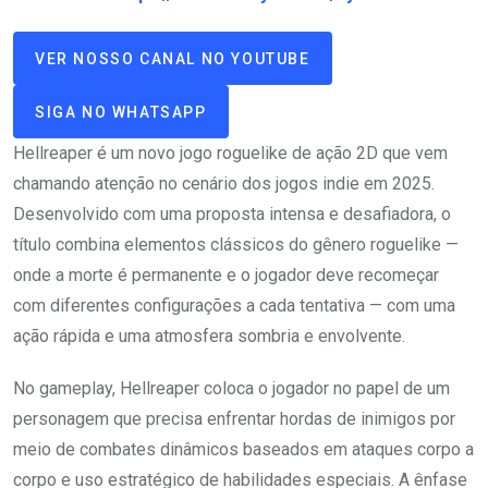
VER NOSSO CANAL NO YOUTUBE
SIGA NO WHATSAPP
Hellreaper é um novo jogo roguelike de ação 2D que vem
chamando atenção no cenário dos jogos indie em 2025.
Desenvolvido com uma proposta intensa e desafiadora, o
título combina elementos clássicos do gênero roguelike —
onde a morte é permanente e o jogador deve recomeçar
com diferentes configurações a cada tentativa — com uma
ação rápida e uma atmosfera sombria e envolvente.
No gameplay, Hellreaper coloca o jogador no papel de um
personagem que precisa enfrentar hordas de inimigos por
meio de combates dinâmicos baseados em ataques corpo a
corpo e uso estratégico de habilidades especiais. A ênfase