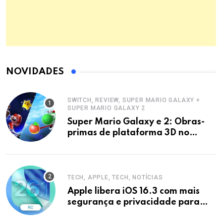
NOVIDADES
SWITCH, REVIEW, SUPER MARIO GALAXY +
SUPER MARIO GALAXY 2
Super Mario Galaxy e 2: Obras-
primas de plataforma 3D no
Switch
TECH, APPLE, TECH, NOTÍCIAS
Apple libera iOS 16.3 com mais
segurança e privacidade para
iPhones