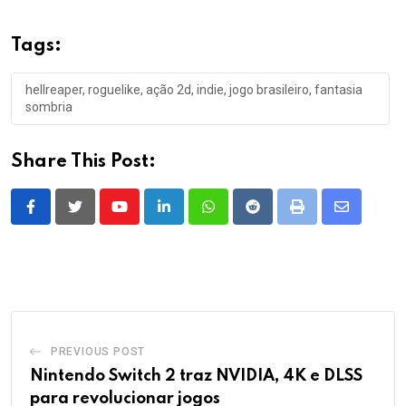
Tags:
hellreaper, roguelike, ação 2d, indie, jogo brasileiro, fantasia
sombria
Share This Post:
Youtube
LinkedIn
Whatsapp
Reddit
Print
Share
via
Email
PREVIOUS POST
Nintendo Switch 2 traz NVIDIA, 4K e DLSS
para revolucionar jogos