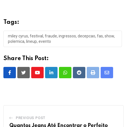
Tags:
miley cyrus, festival, fraude, ingressos, decepcao, fas, show,
polemica, lineup, evento
Share This Post:
Youtube
LinkedIn
Whatsapp
Reddit
Print
Share
via
Email
PREVIOUS POST
Quantos Jeans Até Encontrar o Perfeito