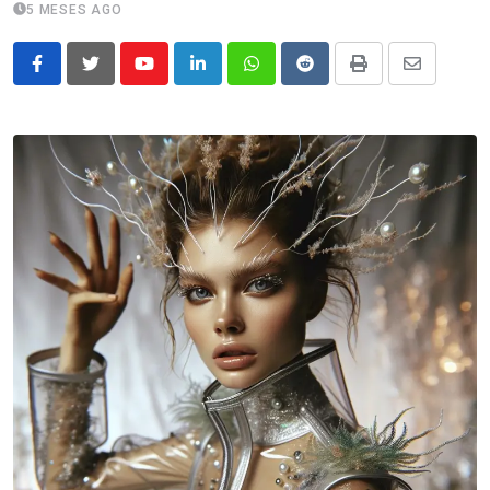
5 MESES AGO
Youtube
LinkedIn
Whatsapp
Reddit
Print
Share
via
Email