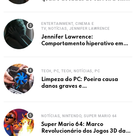
destaque
ENTERTAINMENT, CINEMA E
TV, NOTÍCIAS, JENNIFER LAWRENCE
Jennifer Lawrence:
Comportamento hiperativo em
entrevistas era mecanismo de
defesa.
TECH, PC, TECH, NOTÍCIAS, PC
Limpeza do PC: Poeira causa
danos graves e
superaquecimento
NOTÍCIAS, NINTENDO, SUPER MARIO 64
Super Mario 64: Marco
Revolucionário dos Jogos 3D da