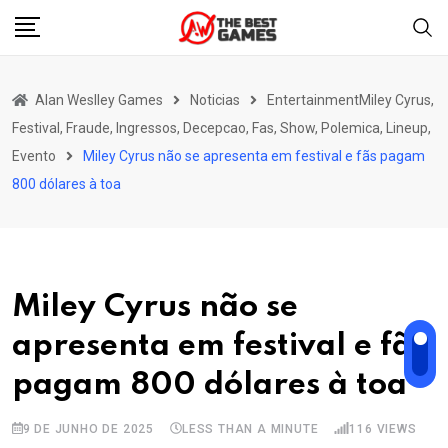
Skip
to
content
Alan Weslley Games
Noticias
EntertainmentMiley Cyrus,
Festival, Fraude, Ingressos, Decepcao, Fas, Show, Polemica, Lineup,
Evento
Miley Cyrus não se apresenta em festival e fãs pagam
800 dólares à toa
Miley Cyrus não se
apresenta em festival e fãs
pagam 800 dólares à toa
9 DE JUNHO DE 2025
LESS THAN A MINUTE
116
VIEWS