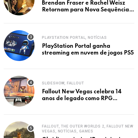
Brendan Fraser e Rachel Weisz
Retornam para Nova Sequência
de A Múmia
PLAYSTATION PORTAL, NOTÍCIAS
PlayStation Portal ganha
streaming em nuvem de jogos PS5
SLIDESHOW, FALLOUT
Fallout New Vegas celebra 14
anos de legado como RPG
cultuado
FALLOUT, THE OUTER WORLDS 2, FALLOUT NEW
VEGAS, NOTÍCIAS, GAMES