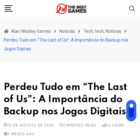
Skip
to
content
Alan Weslley Games
Noticias
Tech, tech, Notícias
Perdeu Tudo em “The Last of Us”: A Importância do Backup nos
Jogos Digitais
Perdeu Tudo em “The Last
of Us”: A Importância do
Backup nos Jogos Digitais
16 DE AGOSTO DE 2025
2 MINUTES READ
23
VIEWS
3 MESES AGO