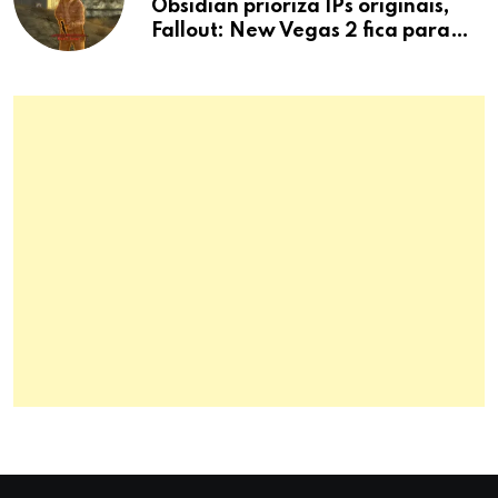
Obsidian prioriza IPs originais,
Fallout: New Vegas 2 fica para
depois.