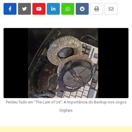
Youtube
LinkedIn
Whatsapp
Reddit
Print
Share
via
Email
Perdeu Tudo em “The Last of Us”: A Importância do Backup nos Jogos
Digitais