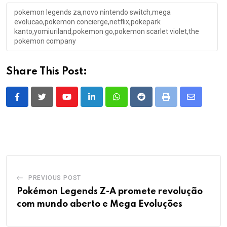
pokemon legends za,novo nintendo switch,mega
evolucao,pokemon concierge,netflix,pokepark
kanto,yomiuriland,pokemon go,pokemon scarlet violet,the
pokemon company
Share This Post:
Youtube
LinkedIn
Whatsapp
Reddit
Print
Share
via
Email
PREVIOUS POST
Pokémon Legends Z-A promete revolução
com mundo aberto e Mega Evoluções