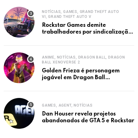
NOTÍCIAS, GAMES, GRAND THEFT AUTO
VI, GRAND THEFT AUTO V
Rockstar Games demite
trabalhadores por sindicalização,
acusa sindicato.
ANIME, NOTÍCIAS, DRAGON BALL, DRAGON
BALL XENOVERSE 2
Golden Frieza é personagem
jogável em Dragon Ball
Xenoverse 2 DLC
GAMES, AGENT, NOTÍCIAS
Dan Houser revela projetos
abandonados de GTA 5 e Rockstar