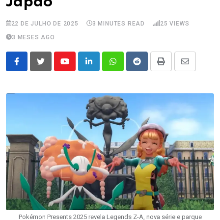
Japão
22 DE JULHO DE 2025
3 MINUTES READ
25
VIEWS
3 MESES AGO
Youtube
LinkedIn
Whatsapp
Reddit
Print
Share
via
Email
Pokémon Presents 2025 revela Legends Z-A, nova série e parque