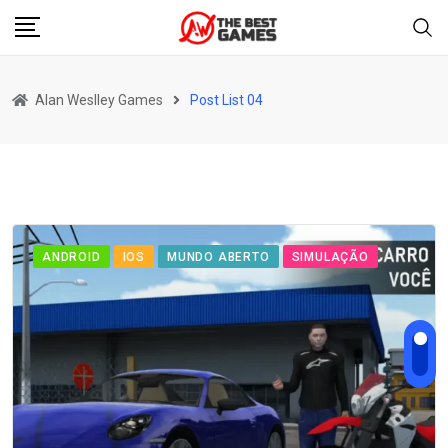
Alan Weslley Games
Post List 04
ANDROID
IOS
MUNDO ABERTO
SIMULAÇÃO