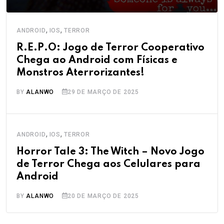
,
,
ANDROID
IOS
TERROR
R.E.P.O: Jogo de Terror Cooperativo
Chega ao Android com Físicas e
Monstros Aterrorizantes!
BY
ALANWO
29 DE MARÇO DE 2025
,
,
ANDROID
IOS
TERROR
Horror Tale 3: The Witch – Novo Jogo
de Terror Chega aos Celulares para
Android
BY
ALANWO
20 DE MARÇO DE 2025