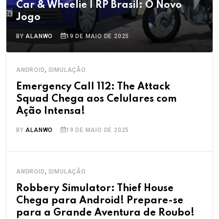
Car & Wheelie I RP Brasil: O Novo
Jogo
BY
ALANWO
19 DE MAIO DE 2025
,
ANDROID
SIMULAÇÃO
Emergency Call 112: The Attack
Squad Chega aos Celulares com
Ação Intensa!
BY
ALANWO
19 DE MAIO DE 2025
,
ANDROID
SIMULAÇÃO
Robbery Simulator: Thief House
Chega para Android! Prepare-se
para a Grande Aventura de Roubo!