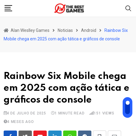
Skip
to
content
Alan Weslley Games
Noticias
Android
Rainbow Six
Mobile chega em 2025 com ação tática e gráficos de console
Rainbow Six Mobile chega
em 2025 com ação tática e
gráficos de console
4 DE JULHO DE 2025
1 MINUTE READ
151
VIEWS
4 MESES AGO