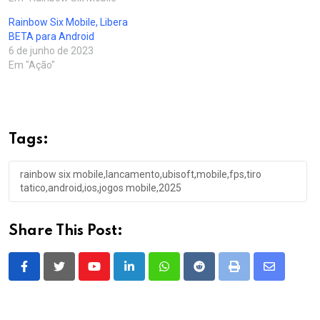
Rainbow Six Mobile, Libera
BETA para Android
6 de junho de 2023
Em "Ação"
Tags:
rainbow six mobile,lancamento,ubisoft,mobile,fps,tiro
tatico,android,ios,jogos mobile,2025
Share This Post:
Youtube
LinkedIn
Whatsapp
Reddit
Print
Share
via
Email