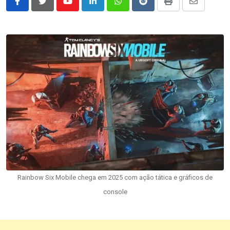
Youtube
LinkedIn
Whatsapp
Reddit
Print
Share
via
Email
Rainbow Six Mobile chega em 2025 com ação tática e gráficos de
console