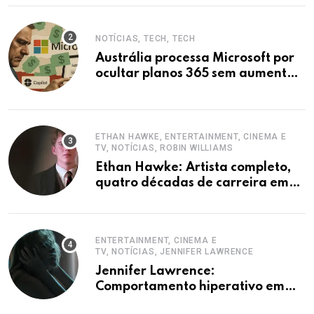
NOTÍCIAS, TECH, TECH
Austrália processa Microsoft por
ocultar planos 365 sem aumento e
Copilot
ETHAN HAWKE, ENTERTAINMENT, CINEMA E
TV, NOTÍCIAS, ROBIN WILLIAMS
Ethan Hawke: Artista completo,
quatro décadas de carreira em
destaque
ENTERTAINMENT, CINEMA E
TV, NOTÍCIAS, JENNIFER LAWRENCE
Jennifer Lawrence:
Comportamento hiperativo em
entrevistas era mecanismo de