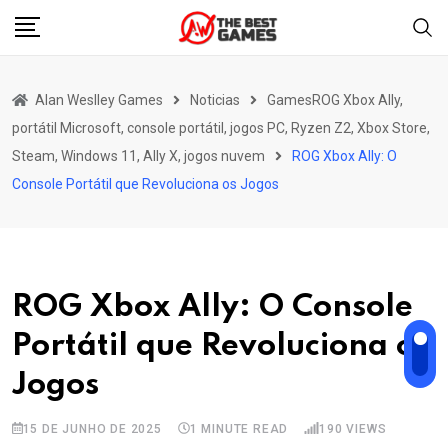
Skip
to
content
Alan Weslley Games
Noticias
GamesROG Xbox Ally,
portátil Microsoft, console portátil, jogos PC, Ryzen Z2, Xbox Store,
Steam, Windows 11, Ally X, jogos nuvem
ROG Xbox Ally: O
Console Portátil que Revoluciona os Jogos
ROG Xbox Ally: O Console
Portátil que Revoluciona os
Jogos
15 DE JUNHO DE 2025
1 MINUTE READ
190
VIEWS