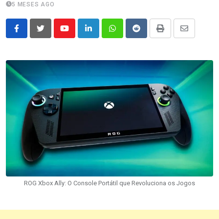
5 MESES AGO
Youtube
LinkedIn
Whatsapp
Reddit
Print
Share
via
Email
ROG Xbox Ally: O Console Portátil que Revoluciona os Jogos