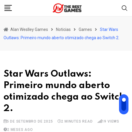
Skip
to
content
Alan Weslley Games
Noticias
Games
Star Wars
Outlaws: Primeiro mundo aberto otimizado chega ao Switch 2.
Star Wars Outlaws:
Primeiro mundo aberto
otimizado chega ao Switch
2.
5 DE SETEMBRO DE 2025
2 MINUTES READ
19
VIEWS
2 MESES AGO