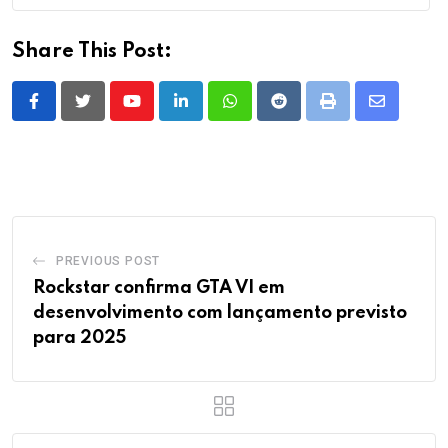
Share This Post:
Youtube
LinkedIn
Whatsapp
Reddit
Print
Share
via
Email
PREVIOUS POST
Rockstar confirma GTA VI em
desenvolvimento com lançamento previsto
para 2025