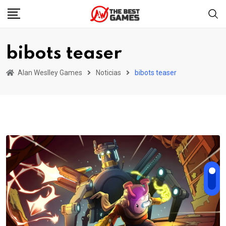
Skip
to
content
bibots teaser
Alan Weslley Games
Noticias
bibots teaser