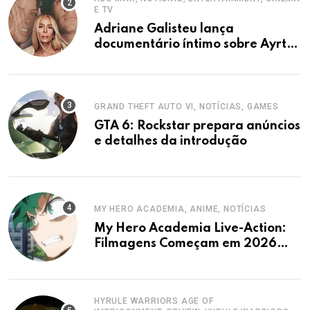
E TV
Adriane Galisteu lança
documentário íntimo sobre Ayrton
Senna na HBO Max.
GRAND THEFT AUTO VI, NOTÍCIAS, GAMES
GTA 6: Rockstar prepara anúncios
e detalhes da introdução
MY HERO ACADEMIA, ANIME, NOTÍCIAS
My Hero Academia Live-Action:
Filmagens Começam em 2026
com Horikoshi Envolvido
HYRULE WARRIORS AGE OF