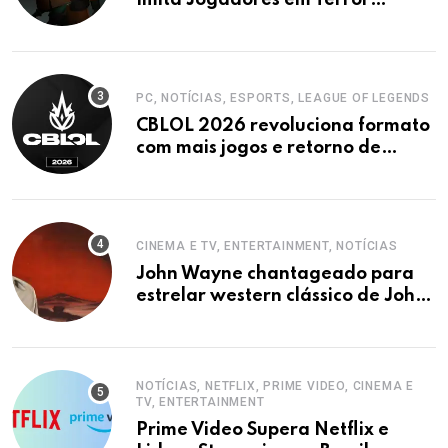
Imita Jogadores em Terror
Cooperativo
PC, NOTÍCIAS, ESPORTS, LEAGUE OF LEGENDS
CBLOL 2026 revoluciona formato
com mais jogos e retorno de
tinowns
CINEMA E TV, ENTERTAINMENT, NOTÍCIAS
John Wayne chantageado para
estrelar western clássico de John
Ford
NOTÍCIAS, NETFLIX, PRIME VIDEO, CINEMA E
TV, ENTERTAINMENT
Prime Video Supera Netflix e