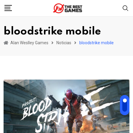
Skip
to
content
bloodstrike mobile
Alan Weslley Games
Noticias
bloodstrike mobile