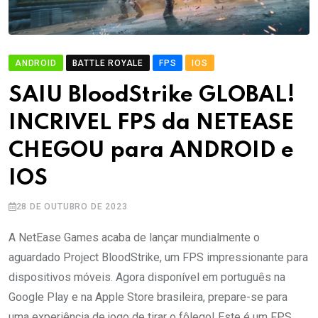
ANDROID
BATTLE ROYALE
FPS
IOS
SAIU BloodStrike GLOBAL!
INCRIVEL FPS da NETEASE
CHEGOU para ANDROID e
IOS
28 DE OUTUBRO DE 2023
A NetEase Games acaba de lançar mundialmente o
aguardado Project BloodStrike, um FPS impressionante para
dispositivos móveis. Agora disponível em português na
Google Play e na Apple Store brasileira, prepare-se para
uma experiência de jogo de tirar o fôlego! Este é um FPS