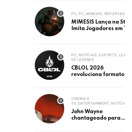
PC, PC, MIMESIS, REPORTAGEM
MIMESIS Lança na Stea
Imita Jogadores em Ter
Cooperativo
PC, NOTÍCIAS, ESPORTS, LEAGU
OF LEGENDS
CBLOL 2026
revoluciona formato
com mais jogos e
retorno de tinowns
CINEMA E
TV, ENTERTAINMENT, NOTÍCIAS
John Wayne
chantageado para
estrelar western
clássico de John Ford