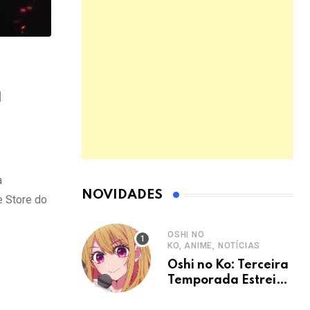
a
a
NOVIDADES
e Store do
OSHI NO
KO, ANIME, NOTÍCIAS
Oshi no Ko: Terceira
Temporada Estreia
em Janeiro de 2026