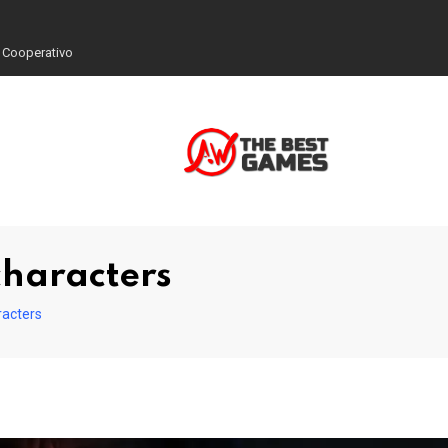
 Cooperativo
characters
racters