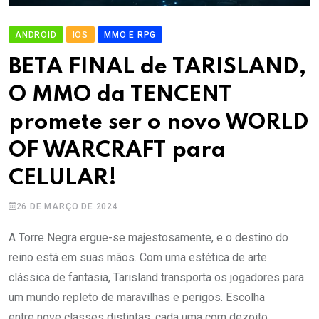
ANDROID
IOS
MMO E RPG
BETA FINAL de TARISLAND,
O MMO da TENCENT
promete ser o novo WORLD
OF WARCRAFT para
CELULAR!
26 DE MARÇO DE 2024
A Torre Negra ergue-se majestosamente, e o destino do
reino está em suas mãos. Com uma estética de arte
clássica de fantasia, Tarisland transporta os jogadores para
um mundo repleto de maravilhas e perigos. Escolha
entre nove classes distintas, cada uma com dezoito