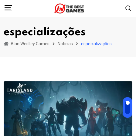
Skip
to
content
especializações
Alan Weslley Games
Noticias
especializações