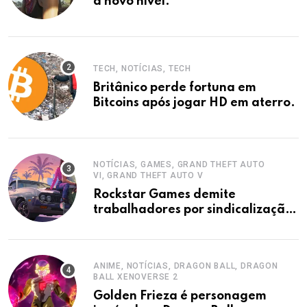
a novo nível.
TECH, NOTÍCIAS, TECH
Britânico perde fortuna em
Bitcoins após jogar HD em aterro.
NOTÍCIAS, GAMES, GRAND THEFT AUTO
VI, GRAND THEFT AUTO V
Rockstar Games demite
trabalhadores por sindicalização,
acusa sindicato.
ANIME, NOTÍCIAS, DRAGON BALL, DRAGON
BALL XENOVERSE 2
Golden Frieza é personagem