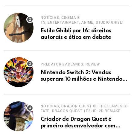
Zelda no Switch 2
NOTÍCIAS, CINEMA E
TV, ENTERTAINMENT, ANIME, STUDIO GHIBLI
Estilo Ghibli por IA: direitos
autorais e ética em debate
PREDATOR BADLANDS, REVIEW
Nintendo Switch 2: Vendas
superam 10 milhões e Nintendo
eleva projeções.
NOTÍCIAS, DRAGON QUEST XII THE FLAMES OF
FATE, DRAGON QUEST 1E2 HD-2D REMAKE
Criador de Dragon Quest é
primeiro desenvolvedor com
Ordem do Sol Nascente