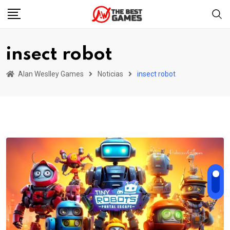
Skip
to
content
insect robot
Alan Weslley Games
Noticias
insect robot