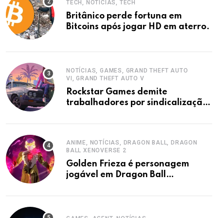
TECH, NOTÍCIAS, TECH
Britânico perde fortuna em
Bitcoins após jogar HD em aterro.
NOTÍCIAS, GAMES, GRAND THEFT AUTO
VI, GRAND THEFT AUTO V
Rockstar Games demite
trabalhadores por sindicalização,
acusa sindicato.
ANIME, NOTÍCIAS, DRAGON BALL, DRAGON
BALL XENOVERSE 2
Golden Frieza é personagem
jogável em Dragon Ball
Xenoverse 2 DLC