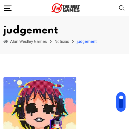
Skip
to
content
judgement
Alan Weslley Games
Noticias
judgement