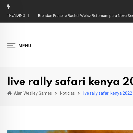
Skip
to
TRENDING
Brendan Fraser e Rachel Weisz Retornam para Nova S
content
MENU
live rally safari kenya 
Alan Weslley Games
Noticias
live rally safari kenya 2022