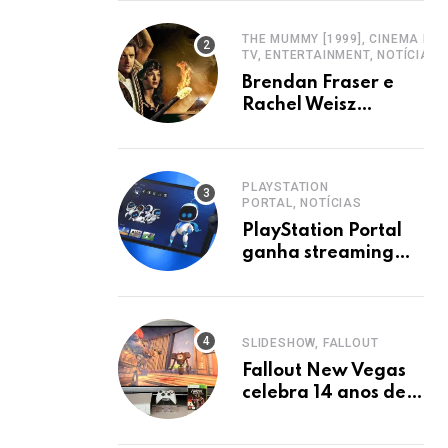
THE MUMMY [1999], CINEMA E
TV, ENTERTAINMENT, NOTÍCIAS
Brendan Fraser e
Rachel Weisz
Retornam para Nova
Sequência de A
Múmia
PLAYSTATION
PORTAL, NOTÍCIAS
PlayStation Portal
ganha streaming
em nuvem de jogos
PS5
SLIDESHOW, FALLOUT
Fallout New Vegas
celebra 14 anos de
legado como RPG
cultuado