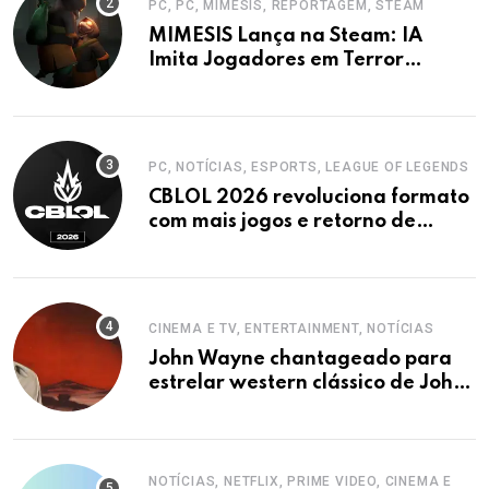
PC, PC, MIMESIS, REPORTAGEM, STEAM
MIMESIS Lança na Steam: IA
Imita Jogadores em Terror
Cooperativo
PC, NOTÍCIAS, ESPORTS, LEAGUE OF LEGENDS
CBLOL 2026 revoluciona formato
com mais jogos e retorno de
tinowns
CINEMA E TV, ENTERTAINMENT, NOTÍCIAS
John Wayne chantageado para
estrelar western clássico de John
Ford
NOTÍCIAS, NETFLIX, PRIME VIDEO, CINEMA E