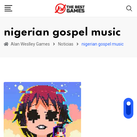
Skip
to
content
nigerian gospel music
Alan Weslley Games
Noticias
nigerian gospel music