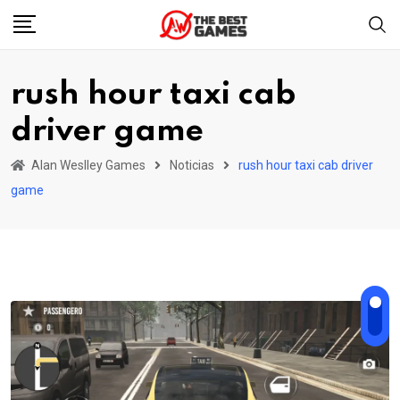
Skip
to
content
rush hour taxi cab
driver game
Alan Weslley Games
Noticias
rush hour taxi cab driver
game