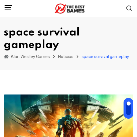
Skip
to
content
space survival
gameplay
Alan Weslley Games
Noticias
space survival gameplay