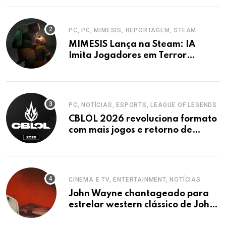
PC, PC, MIMESIS, REPORTAGEM, STEAM
MIMESIS Lança na Steam: IA
Imita Jogadores em Terror
Cooperativo
PC, NOTÍCIAS, ESPORTS, LEAGUE OF LEGENDS
CBLOL 2026 revoluciona formato
com mais jogos e retorno de
tinowns
CINEMA E TV, ENTERTAINMENT, NOTÍCIAS
John Wayne chantageado para
estrelar western clássico de John
Ford