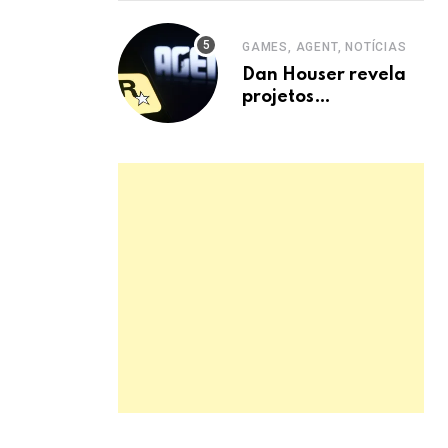
Xenoverse 2 DLC
GAMES, AGENT, NOTÍCIAS
Dan Houser revela
projetos
abandonados de
GTA 5 e Rockstar