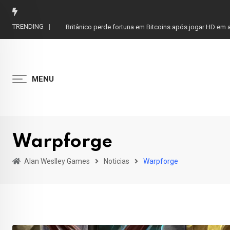
Skip
to
TRENDING
Britânico perde fortuna em Bitcoins após jogar HD em a
content
MENU
Warpforge
Alan Weslley Games
Noticias
Warpforge