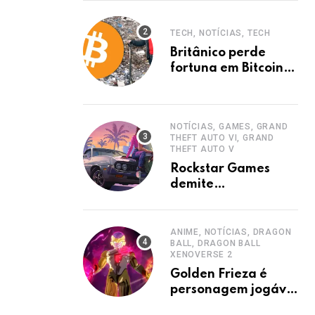
TECH, NOTÍCIAS, TECH
Britânico perde
fortuna em Bitcoins
após jogar HD em
aterro.
NOTÍCIAS, GAMES, GRAND
THEFT AUTO VI, GRAND
THEFT AUTO V
Rockstar Games
demite
trabalhadores por
sindicalização,
acusa sindicato.
ANIME, NOTÍCIAS, DRAGON
BALL, DRAGON BALL
XENOVERSE 2
Golden Frieza é
personagem jogável
em Dragon Ball