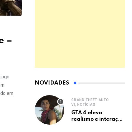
e –
 jogo
NOVIDADES
Com
rado em
GRAND THEFT AUTO
VI, NOTÍCIAS
GTA 6 eleva
realismo e interação
a novo nível.