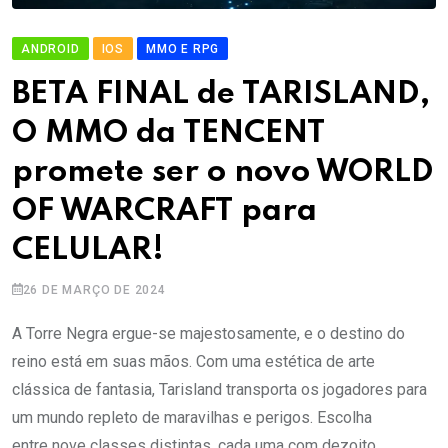
ANDROID
IOS
MMO E RPG
BETA FINAL de TARISLAND,
O MMO da TENCENT
promete ser o novo WORLD
OF WARCRAFT para
CELULAR!
26 DE MARÇO DE 2024
A Torre Negra ergue-se majestosamente, e o destino do
reino está em suas mãos. Com uma estética de arte
clássica de fantasia, Tarisland transporta os jogadores para
um mundo repleto de maravilhas e perigos. Escolha
entre nove classes distintas, cada uma com dezoito