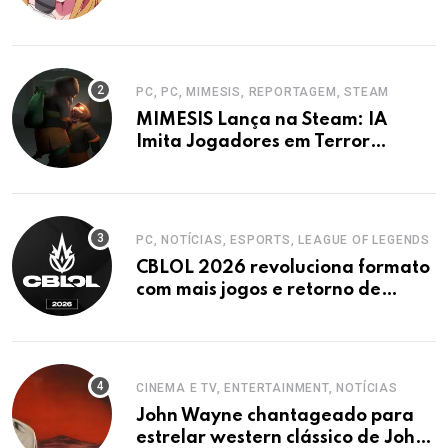
PC, PC, MIMESIS, REPORTAGEM, STEAM
MIMESIS Lança na Steam: IA
Imita Jogadores em Terror
Cooperativo
PC, NOTÍCIAS, ESPORTS, LEAGUE OF LEGENDS
CBLOL 2026 revoluciona formato
com mais jogos e retorno de
tinowns
CINEMA E TV, ENTERTAINMENT, NOTÍCIAS
John Wayne chantageado para
estrelar western clássico de John