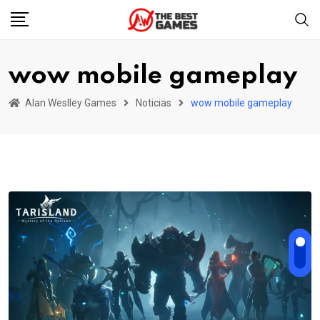
Skip
to
content
wow mobile gameplay
Alan Weslley Games
Noticias
wow mobile gameplay