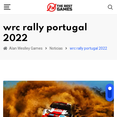
Skip
to
content
wrc rally portugal
2022
Alan Weslley Games
Noticias
wrc rally portugal 2022