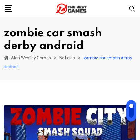
Skip
to
content
zombie car smash
derby android
Alan Weslley Games
Noticias
zombie car smash derby
android