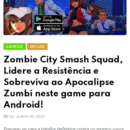
ANDROID
ARCADE
Zombie City Smash Squad,
Lidere a Resistência e
Sobreviva ao Apocalipse
Zumbi neste game para
Android!
6 DE JUNHO DE 2023
Prepare-se para a batalha definitiva contra os mortos-vivos