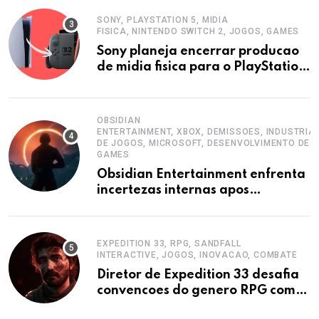
SONY, PLAYSTATION 5, MIDIA
FISICA, NINTENDO SWITCH 2, JOGOS, GAMES
Sony planeja encerrar producao
de midia fisica para o PlayStation
5
OBSIDIAN
ENTERTAINMENT, XBOX, DEMISSOES, INDUSTRIA
DE JOGOS, MICROSOFT, DESENVOLVIMENTO DE
GAMES
Obsidian Entertainment enfrenta
incertezas internas apos
demissoes no Xbox
EXPEDITION 33, RPG, SANDFALL
INTERACTIVE, JOGOS, INOVACAO, COMBATE
Diretor de Expedition 33 desafia
convencoes do genero RPG com
inovacoes