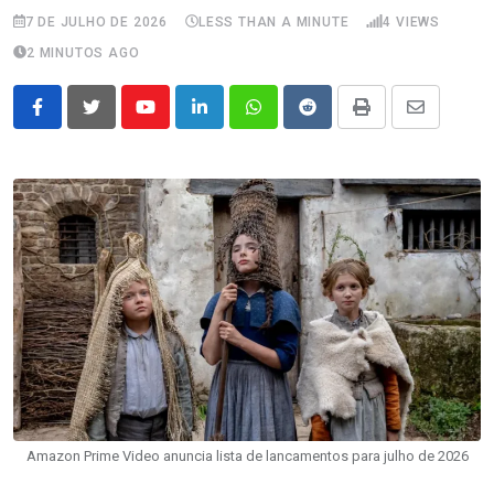
7 DE JULHO DE 2026
LESS THAN A MINUTE
4
VIEWS
2 MINUTOS AGO
Youtube
LinkedIn
Whatsapp
Reddit
Print
Share
via
Email
Amazon Prime Video anuncia lista de lancamentos para julho de 2026