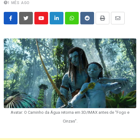
1 MÊS AGO
Youtube
LinkedIn
Whatsapp
Reddit
Print
Share
via
Email
Avatar: O Caminho da Água retorna em 3D/IMAX antes de “Fogo e
Cinzas”.