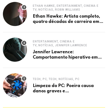
ETHAN HAWKE, ENTERTAINMENT, CINEMA E
TV, NOTÍCIAS, ROBIN WILLIAMS
Ethan Hawke: Artista completo,
quatro décadas de carreira em
destaque
ENTERTAINMENT, CINEMA E
TV, NOTÍCIAS, JENNIFER LAWRENCE
Jennifer Lawrence:
Comportamento hiperativo em
entrevistas era mecanismo de
defesa.
TECH, PC, TECH, NOTÍCIAS, PC
Limpeza do PC: Poeira causa
danos graves e
superaquecimento