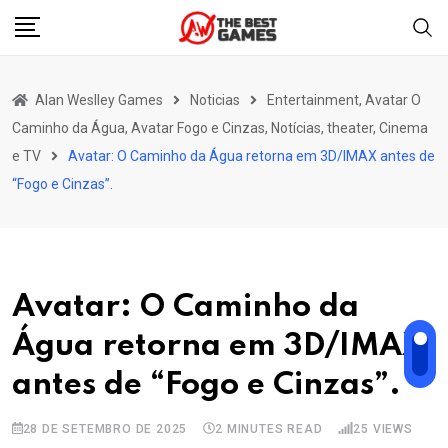
Skip
to
content
Alan Weslley Games
Noticias
Entertainment, Avatar O
Caminho da Água, Avatar Fogo e Cinzas, Notícias, theater, Cinema
e TV
Avatar: O Caminho da Água retorna em 3D/IMAX antes de
“Fogo e Cinzas”.
Avatar: O Caminho da
Água retorna em 3D/IMAX
antes de “Fogo e Cinzas”.
28 DE SETEMBRO DE 2025
2 MINUTES READ
25
VIEWS