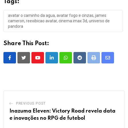
Tags:
avatar o caminho da agua, avatar fogo e cinzas, james
cameron, reexibicao avatar, cinema imax 3d, universo de
pandora
Share This Post:
Youtube
LinkedIn
Whatsapp
Reddit
Print
Share
via
Email
PREVIOUS POST
Inazuma Eleven: Victory Road revela data
e inovações no RPG de futebol