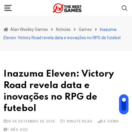
Skip
to
content
Alan Weslley Games
Noticias
Games
Inazuma
Eleven: Victory Road revela data e inovações no RPG de futebol
Inazuma Eleven: Victory
Road revela data e
inovações no RPG de
futebol
29 DE SETEMBRO DE 2025
1 MINUTE READ
16
VIEWS
1 MÊS AGO