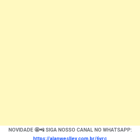
NOVIDADE 🤩📲 SIGA NOSSO CANAL NO WHATSAPP:
https://alanweslley.com.br/6yrc