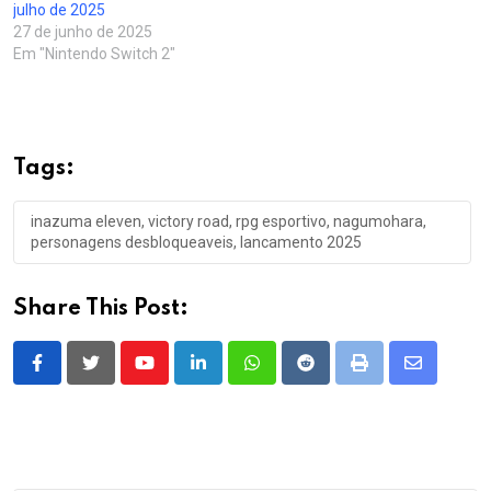
julho de 2025
27 de junho de 2025
Em "Nintendo Switch 2"
Tags:
inazuma eleven, victory road, rpg esportivo, nagumohara,
personagens desbloqueaveis, lancamento 2025
Share This Post:
Youtube
LinkedIn
Whatsapp
Reddit
Print
Share
via
Email