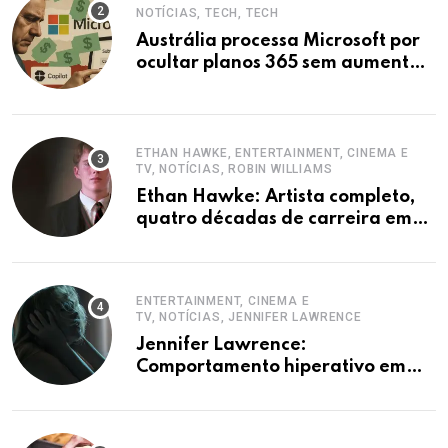
NOTÍCIAS, TECH, TECH
Austrália processa Microsoft por
ocultar planos 365 sem aumento e
Copilot
ETHAN HAWKE, ENTERTAINMENT, CINEMA E
TV, NOTÍCIAS, ROBIN WILLIAMS
Ethan Hawke: Artista completo,
quatro décadas de carreira em
destaque
ENTERTAINMENT, CINEMA E
TV, NOTÍCIAS, JENNIFER LAWRENCE
Jennifer Lawrence:
Comportamento hiperativo em
entrevistas era mecanismo de
defesa.