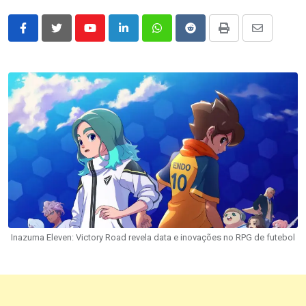
Youtube
LinkedIn
Whatsapp
Reddit
Print
Share
via
Email
Inazuma Eleven: Victory Road revela data e inovações no RPG de futebol