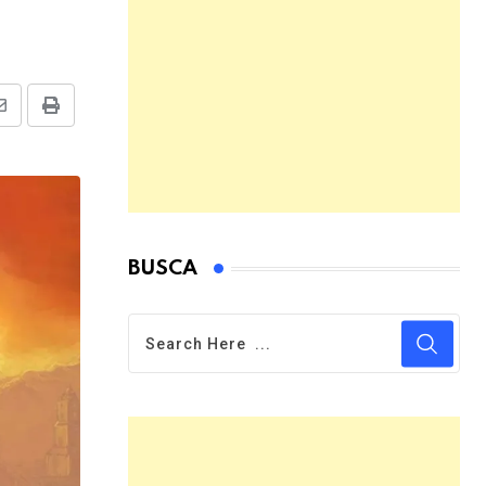
Share
Print
via
Email
BUSCA