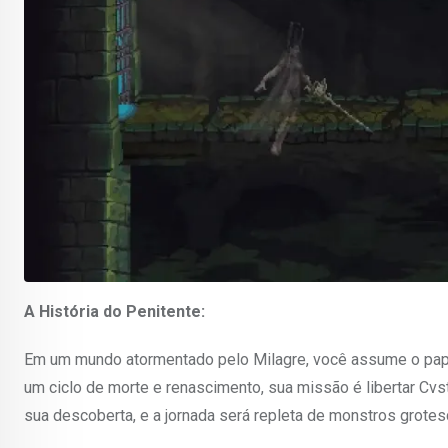
A História do Penitente:
Em um mundo atormentado pelo Milagre, você assume o papel
um ciclo de morte e renascimento, sua missão é libertar C
sua descoberta, e a jornada será repleta de monstros grotes