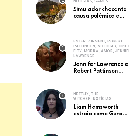
NOTÍCIAS, GAMES
Simulador chocante
causa polêmica e
divide opiniões no
mercado de games
ENTERTAINMENT, ROBERT
PATTINSON, NOTÍCIAS, CINEMA
E TV, MORRA, AMOR, JENNIFER
LAWRENCE
Jennifer Lawrence e
Robert Pattinson
abordam saúde
mental em Die My
Love
NETFLIX, THE
WITCHER, NOTÍCIAS
Liam Hemsworth
estreia como Geralt
em The Witcher 4 na
Netflix.