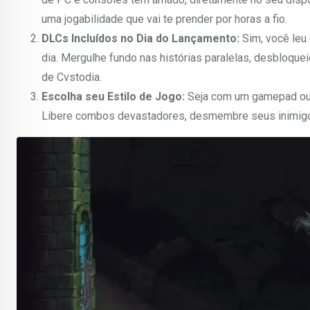
uma jogabilidade que vai te prender por horas a fio.
DLCs Incluídos no Dia do Lançamento:
Sim, você leu 
dia. Mergulhe fundo nas histórias paralelas, desbloqu
de Cvstodia.
Escolha seu Estilo de Jogo:
Seja com um gamepad ou n
Libere combos devastadores, desmembre seus inimigos 