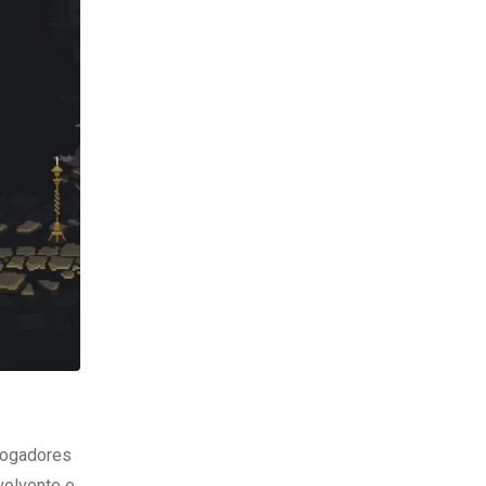
jogadores
volvente e