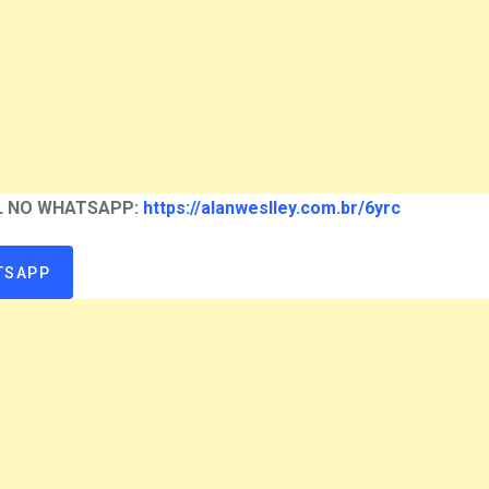
AL NO WHATSAPP:
https://alanweslley.com.br/6yrc
TSAPP