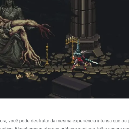
ra, você pode desfrutar da mesma experiência intensa que os 
tivo. Blasphemous oferece gráficos incríveis, trilha sonora en