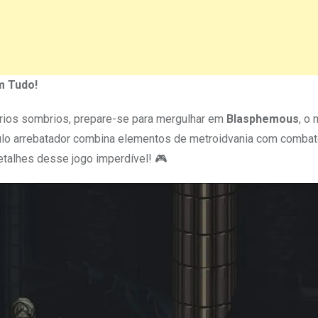
m Tudo!
nários sombrios, prepare-se para mergulhar em
Blasphemous
, o 
tulo arrebatador combina elementos de metroidvania com combate
etalhes desse jogo imperdível! 🎮