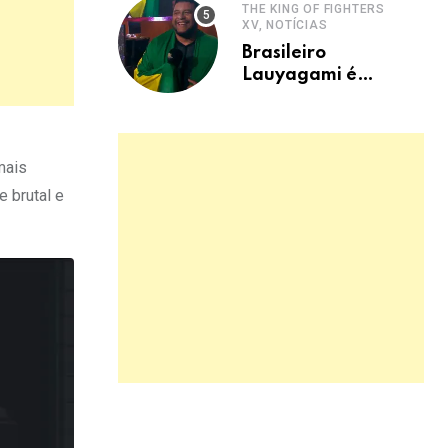
THE KING OF FIGHTERS
XV, NOTÍCIAS
Brasileiro
Lauyagami é
campeão mundial
de KOF XV e ganha
US$ 500 mil
mais
 brutal e