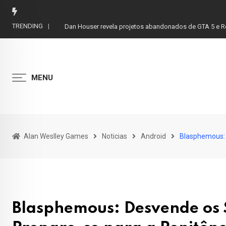
Skip
to
TRENDING
Dan Houser revela projetos abandonados de GTA 5 e R
content
MENU
Alan Weslley Games
Noticias
Android
Blasphemous: 
Blasphemous: Desvende os 