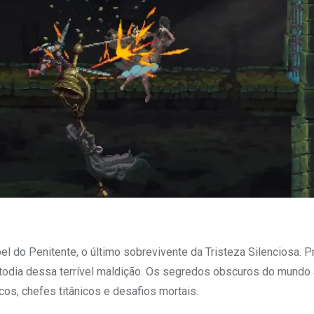
 do Penitente, o último sobrevivente da Tristeza Silenciosa. 
vstodia dessa terrível maldição. Os segredos obscuros do mund
cos, chefes titânicos e desafios mortais.