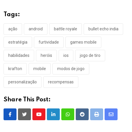
Tags:
ação
android
battle royale
bullet echo india
estratégia
furtividade
games mobile
habilidades
heróis
ios
jogo de tiro
krafton
mobile
modos de jogo
personalização
recompensas
Share This Post:
Youtube
LinkedIn
Whatsapp
Reddit
Print
Share
via