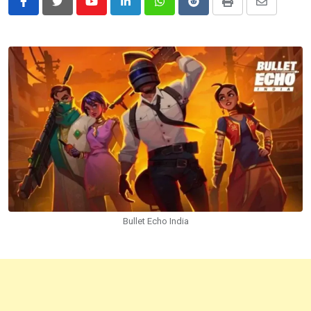
Youtube
LinkedIn
Whatsapp
Reddit
Print
Share
via
Email
Bullet Echo India