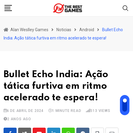
Skip
to
content
Alan Weslley Games
Noticias
Android
Bullet Echo
India: Ação tática furtiva em ritmo acelerado te espera!
Bullet Echo India: Ação
tática furtiva em ritmo
acelerado te espera!
6 DE ABRIL DE 2024
1 MINUTE READ
513
VIEWS
2 ANOS AGO