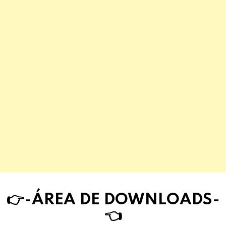
👉-ÁREA DE DOWNLOAD
S
-
👈