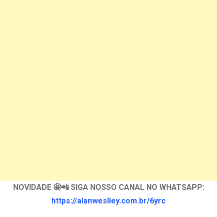
NOVIDADE 🤩📲 SIGA NOSSO CANAL NO WHATSAPP:
https://alanweslley.com.br/6yrc