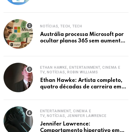
iPhones
NOTÍCIAS, TECH, TECH
Austrália processa Microsoft por
ocultar planos 365 sem aumento e
Copilot
ETHAN HAWKE, ENTERTAINMENT, CINEMA E
TV, NOTÍCIAS, ROBIN WILLIAMS
Ethan Hawke: Artista completo,
quatro décadas de carreira em
destaque
ENTERTAINMENT, CINEMA E
TV, NOTÍCIAS, JENNIFER LAWRENCE
Jennifer Lawrence:
Comportamento hiperativo em