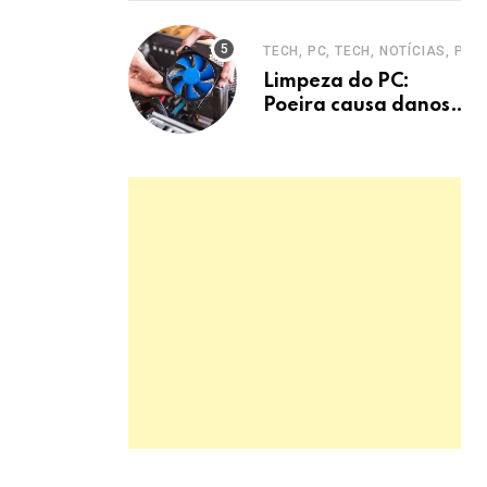
entrevistas era
mecanismo de
TECH, PC, TECH, NOTÍCIAS, PC
defesa.
Limpeza do PC:
Poeira causa danos
graves e
superaquecimento