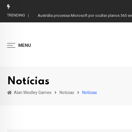
Skip
to
TRENDING
Austrália processa Microsoft por ocultar planos 365 s
content
MENU
Notícias
Alan Weslley Games
Noticias
Notícias