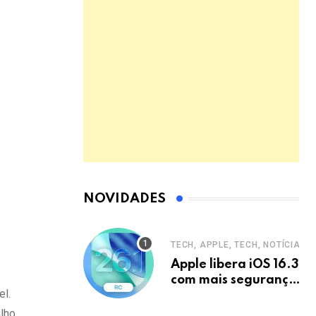
NOVIDADES
TECH, APPLE, TECH, NOTÍCIAS
Apple libera iOS 16.3
com mais segurança
el.
e privacidade para
iPhones
lho,