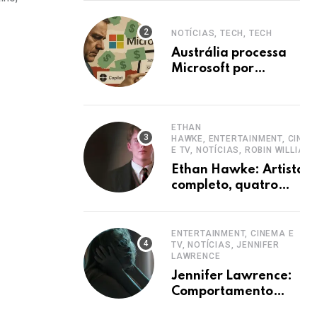
NOTÍCIAS, TECH, TECH
Austrália processa
Microsoft por
ocultar planos 365
sem aumento e
Copilot
ETHAN
HAWKE, ENTERTAINMENT, CINE
E TV, NOTÍCIAS, ROBIN WILLIAM
Ethan Hawke: Artista
completo, quatro
décadas de carreira e
destaque
ENTERTAINMENT, CINEMA E
TV, NOTÍCIAS, JENNIFER
LAWRENCE
Jennifer Lawrence:
Comportamento
hiperativo em