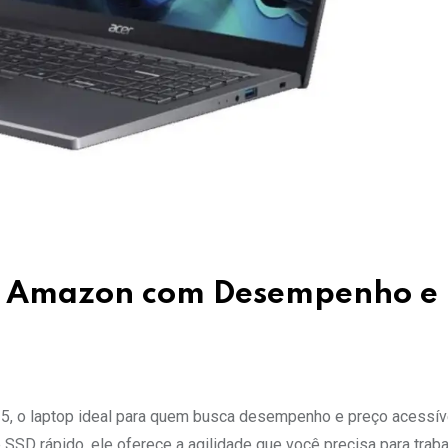
a Amazon com Desempenho e
5, o laptop ideal para quem busca desempenho e preço acessív
SD rápido, ele oferece a agilidade que você precisa para traba