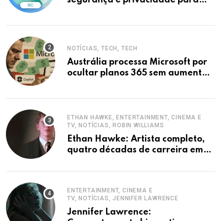
iPhones
NOTÍCIAS, TECH, TECH
Austrália processa Microsoft por
ocultar planos 365 sem aumento e
Copilot
ETHAN HAWKE, ENTERTAINMENT, CINEMA E
TV, NOTÍCIAS, ROBIN WILLIAMS
Ethan Hawke: Artista completo,
quatro décadas de carreira em
destaque
ENTERTAINMENT, CINEMA E
TV, NOTÍCIAS, JENNIFER LAWRENCE
Jennifer Lawrence: