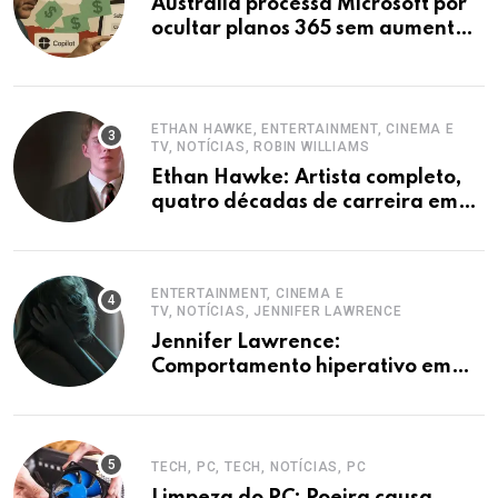
Austrália processa Microsoft por
ocultar planos 365 sem aumento e
Copilot
ETHAN HAWKE, ENTERTAINMENT, CINEMA E
TV, NOTÍCIAS, ROBIN WILLIAMS
Ethan Hawke: Artista completo,
quatro décadas de carreira em
destaque
ENTERTAINMENT, CINEMA E
TV, NOTÍCIAS, JENNIFER LAWRENCE
Jennifer Lawrence:
Comportamento hiperativo em
entrevistas era mecanismo de
defesa.
TECH, PC, TECH, NOTÍCIAS, PC
Limpeza do PC: Poeira causa