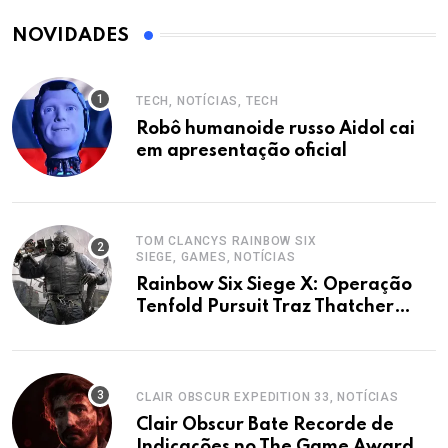
NOVIDADES
TECH, NOTÍCIAS, TECH
Robô humanoide russo Aidol cai
em apresentação oficial
TOM CLANCYS RAINBOW SIX
SIEGE, GAMES, NOTÍCIAS
Rainbow Six Siege X: Operação
Tenfold Pursuit Traz Thatcher
Remasterizado e Mapas
CLAIR OBSCUR EXPEDITION 33, NOTÍCIAS
Clair Obscur Bate Recorde de
Indicações no The Game Awards