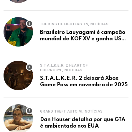
Netflix.
THE KING OF FIGHTERS XV, NOTÍCIAS
Brasileiro Lauyagami é campeão
mundial de KOF XV e ganha US$
500 mil
S.T.A.L.K.E.R. 2 HEART OF
CHERNOBYL, NOTÍCIAS
S.T.A.L.K.E.R. 2 deixará Xbox
Game Pass em novembro de 2025
GRAND THEFT AUTO VI, NOTÍCIAS
Dan Houser detalha por que GTA
é ambientado nos EUA