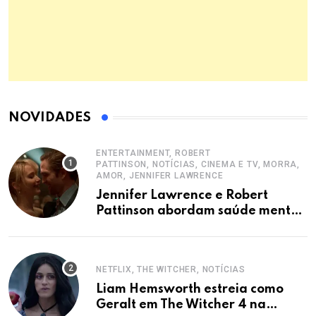
NOVIDADES
ENTERTAINMENT, ROBERT
PATTINSON, NOTÍCIAS, CINEMA E TV, MORRA,
AMOR, JENNIFER LAWRENCE
Jennifer Lawrence e Robert
Pattinson abordam saúde mental
em Die My Love
NETFLIX, THE WITCHER, NOTÍCIAS
Liam Hemsworth estreia como
Geralt em The Witcher 4 na