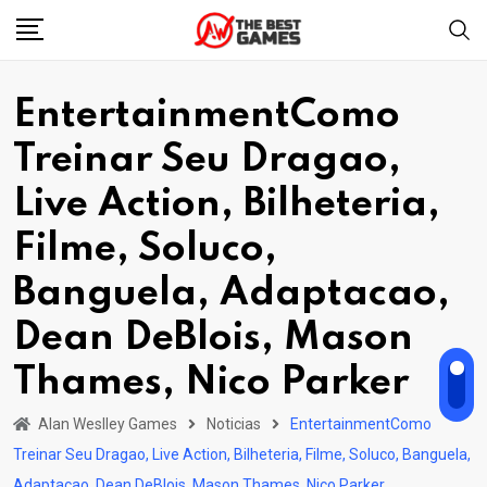
Skip
to
content
EntertainmentComo
Treinar Seu Dragao,
Live Action, Bilheteria,
Filme, Soluco,
Banguela, Adaptacao,
Dean DeBlois, Mason
Thames, Nico Parker
Alan Weslley Games
Noticias
EntertainmentComo
Treinar Seu Dragao, Live Action, Bilheteria, Filme, Soluco, Banguela,
Adaptacao, Dean DeBlois, Mason Thames, Nico Parker