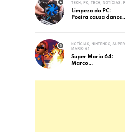
TECH, PC, TECH, NOTÍCIAS, PC
defesa.
Limpeza do PC:
Poeira causa danos
graves e
superaquecimento
NOTÍCIAS, NINTENDO, SUPER
MARIO 64
Super Mario 64:
Marco
Revolucionário dos
Jogos 3D da
Nintendo 64