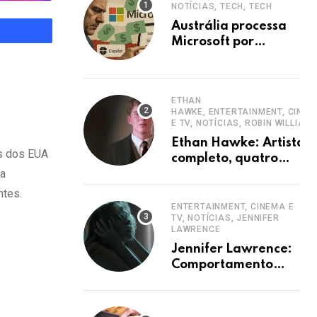
NOTÍCIAS, TECH, TECH
Austrália processa
Microsoft por
ocultar planos 365
sem aumento e
Copilot
ETHAN
HAWKE, ENTERTAINMENT, CINE
E TV, NOTÍCIAS, ROBIN WILLIAM
Ethan Hawke: Artista
as dos EUA
completo, quatro
 a
décadas de carreira e
destaque
ntes.
ENTERTAINMENT, CINEMA E
TV, NOTÍCIAS, JENNIFER
LAWRENCE
Jennifer Lawrence:
Comportamento
hiperativo em
entrevistas era
mecanismo de