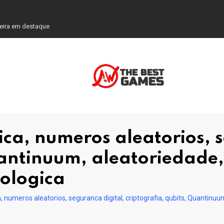
reira em destaque
a, numeros aleatorios, s
Quantinuum, aleatoriedade
nologica
umeros aleatorios, seguranca digital, criptografia, qubits, Quantinuu