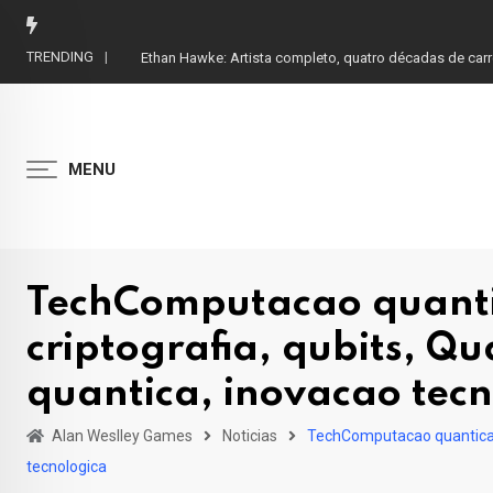
Skip
to
TRENDING
Ethan Hawke: Artista completo, quatro décadas de car
content
MENU
TechComputacao quantic
criptografia, qubits, 
quantica, inovacao tec
Alan Weslley Games
Noticias
TechComputacao quantica, n
tecnologica