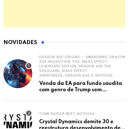
NOVIDADES
DRAGON AGE ORIGINS -- AWAKENING, DRAGON
AGE INQUISITION, PS4, MASS EFFECT
LEGENDARY EDITION, DRAGON AGE THE
VEILGUARD, MASS EFFECT
ANDROMEDA, DRAGON AGE II, NOTÍCIAS
Venda da EA para fundo saudita
com genro de Trump sem
confirmação
TOMB RAIDER NEXT, NOTÍCIAS
Crystal Dynamics demite 30 e
reestrutura desenvolvimento de