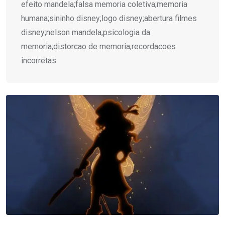
efeito mandela;falsa memoria coletiva;memoria
humana;sininho disney;logo disney;abertura filmes
disney;nelson mandela;psicologia da
memoria;distorcao de memoria;recordacoes
incorretas