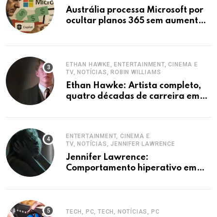
Austrália processa Microsoft por
ocultar planos 365 sem aumento e
Copilot
ETHAN HAWKE, ENTERTAINMENT, CINEMA E
TV, NOTÍCIAS, ROBIN WILLIAMS
Ethan Hawke: Artista completo,
quatro décadas de carreira em
destaque
ENTERTAINMENT, CINEMA E
TV, NOTÍCIAS, JENNIFER LAWRENCE
Jennifer Lawrence:
Comportamento hiperativo em
entrevistas era mecanismo de
defesa.
TECH, PC, TECH, NOTÍCIAS, PC