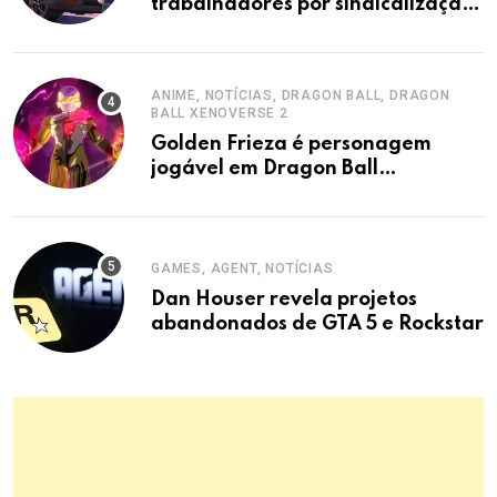
trabalhadores por sindicalização,
acusa sindicato.
ANIME, NOTÍCIAS, DRAGON BALL, DRAGON
BALL XENOVERSE 2
Golden Frieza é personagem
jogável em Dragon Ball
Xenoverse 2 DLC
GAMES, AGENT, NOTÍCIAS
Dan Houser revela projetos
abandonados de GTA 5 e Rockstar