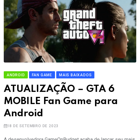
ANDROID
FAN GAME
MAIS BAIXADOS
ATUALIZAÇÃO – GTA 6
MOBILE Fan Game para
Android
18 DE SETEMBRO DE 2023
A desenvolvedora GameOnBudget acaba de lançar seu mais