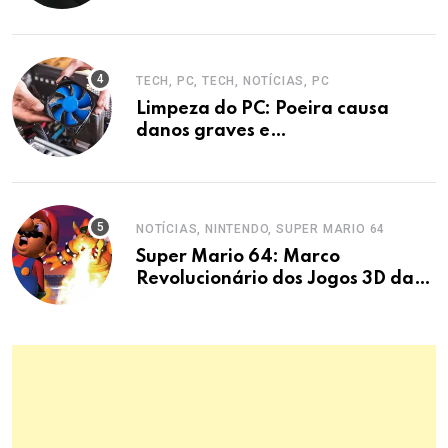
entrevistas era mecanismo de
defesa.
TECH, PC, TECH, NOTÍCIAS, PC
Limpeza do PC: Poeira causa
danos graves e
superaquecimento
NOTÍCIAS, NINTENDO, SUPER MARIO 64
Super Mario 64: Marco
Revolucionário dos Jogos 3D da
Nintendo 64