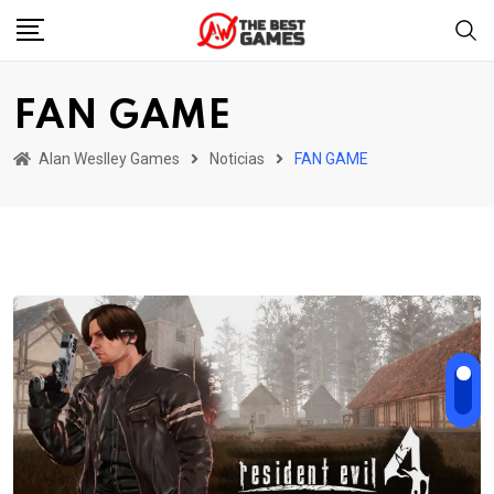
Skip
to
content
FAN GAME
Alan Weslley Games
Noticias
FAN GAME