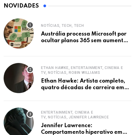
NOVIDADES
NOTÍCIAS, TECH, TECH
Austrália processa Microsoft por
ocultar planos 365 sem aumento e
Copilot
ETHAN HAWKE, ENTERTAINMENT, CINEMA E
TV, NOTÍCIAS, ROBIN WILLIAMS
Ethan Hawke: Artista completo,
quatro décadas de carreira em
destaque
ENTERTAINMENT, CINEMA E
TV, NOTÍCIAS, JENNIFER LAWRENCE
Jennifer Lawrence:
Comportamento hiperativo em