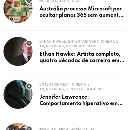
NOTÍCIAS, TECH, TECH
Austrália processa Microsoft por
ocultar planos 365 sem aumento e
Copilot
ETHAN HAWKE, ENTERTAINMENT, CINEMA E
TV, NOTÍCIAS, ROBIN WILLIAMS
Ethan Hawke: Artista completo,
quatro décadas de carreira em
destaque
ENTERTAINMENT, CINEMA E
TV, NOTÍCIAS, JENNIFER LAWRENCE
Jennifer Lawrence:
Comportamento hiperativo em
entrevistas era mecanismo de
defesa.
TECH, PC, TECH, NOTÍCIAS, PC