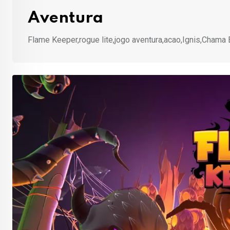
Aventura
Flame Keeper,rogue lite,jogo aventura,acao,Ignis,Chama 