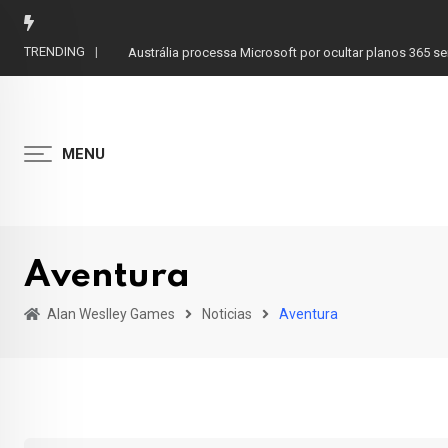
Skip
to
TRENDING
Austrália processa Microsoft por ocultar planos 365 s
content
MENU
Aventura
Alan Weslley Games
Noticias
Aventura