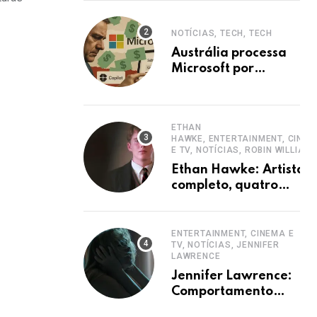
NOTÍCIAS, TECH, TECH
Austrália processa
Microsoft por
ocultar planos 365
sem aumento e
Copilot
ETHAN
HAWKE, ENTERTAINMENT, CINE
E TV, NOTÍCIAS, ROBIN WILLIAM
Ethan Hawke: Artista
completo, quatro
décadas de carreira e
destaque
ENTERTAINMENT, CINEMA E
TV, NOTÍCIAS, JENNIFER
LAWRENCE
Jennifer Lawrence:
Comportamento
hiperativo em