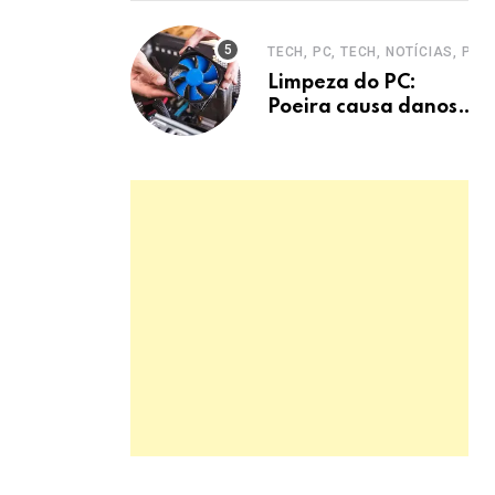
entrevistas era
mecanismo de
TECH, PC, TECH, NOTÍCIAS, PC
defesa.
Limpeza do PC:
Poeira causa danos
graves e
superaquecimento