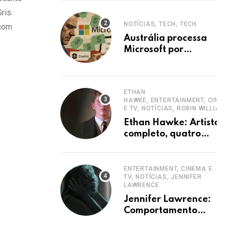
ris.
NOTÍCIAS, TECH, TECH
 com
Austrália processa
Microsoft por
ocultar planos 365
sem aumento e
Copilot
ETHAN
HAWKE, ENTERTAINMENT, CINE
E TV, NOTÍCIAS, ROBIN WILLIAM
Ethan Hawke: Artista
completo, quatro
décadas de carreira e
destaque
ENTERTAINMENT, CINEMA E
TV, NOTÍCIAS, JENNIFER
LAWRENCE
Jennifer Lawrence:
Comportamento
hiperativo em