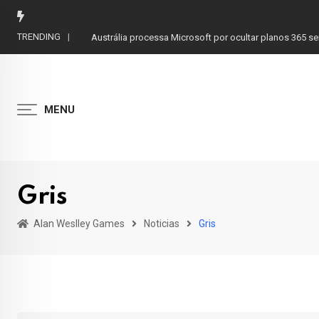
Skip
to
TRENDING
Austrália processa Microsoft por ocultar planos 365 s
content
MENU
Gris
Alan Weslley Games
Noticias
Gris