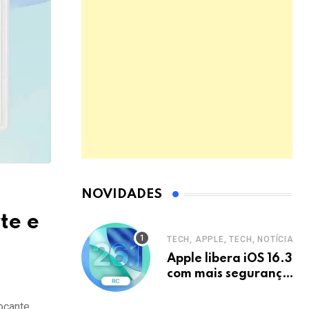
NOVIDADES
te e
TECH, APPLE, TECH, NOTÍCIAS
Apple libera iOS 16.3
com mais segurança
e privacidade para
iPhones
ocante