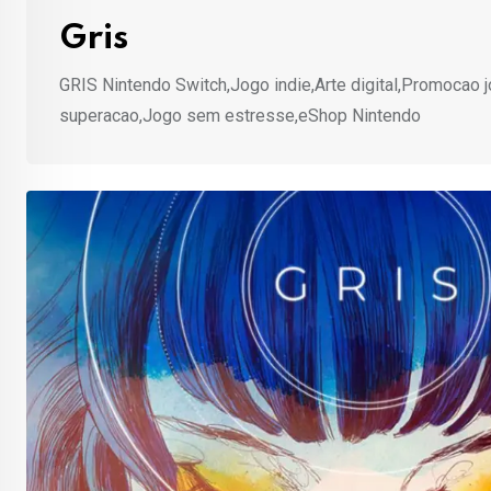
Gris
GRIS Nintendo Switch,Jogo indie,Arte digital,Promocao 
superacao,Jogo sem estresse,eShop Nintendo