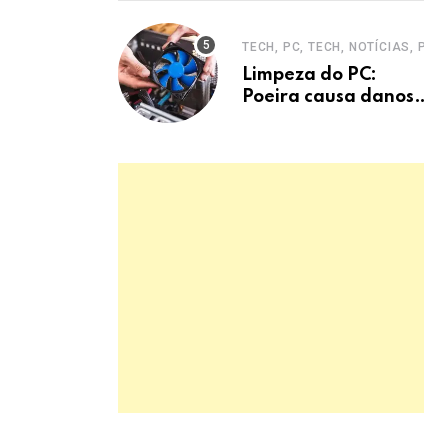
entrevistas era
mecanismo de
TECH, PC, TECH, NOTÍCIAS, PC
defesa.
Limpeza do PC:
Poeira causa danos
graves e
superaquecimento