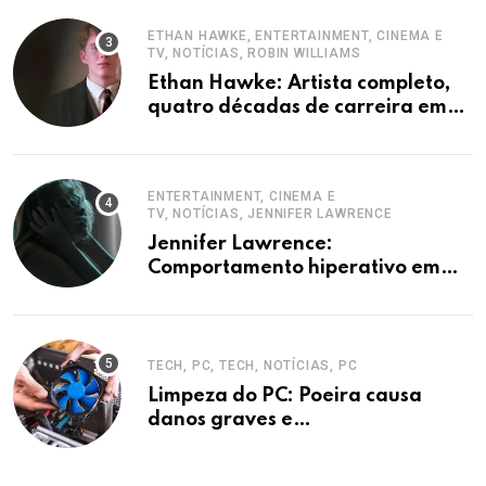
ETHAN HAWKE, ENTERTAINMENT, CINEMA E
TV, NOTÍCIAS, ROBIN WILLIAMS
Ethan Hawke: Artista completo,
quatro décadas de carreira em
destaque
ENTERTAINMENT, CINEMA E
TV, NOTÍCIAS, JENNIFER LAWRENCE
Jennifer Lawrence:
Comportamento hiperativo em
entrevistas era mecanismo de
defesa.
TECH, PC, TECH, NOTÍCIAS, PC
Limpeza do PC: Poeira causa
danos graves e
superaquecimento