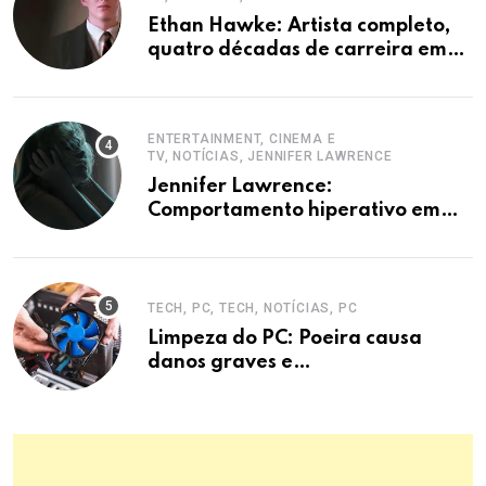
Ethan Hawke: Artista completo,
quatro décadas de carreira em
destaque
ENTERTAINMENT, CINEMA E
TV, NOTÍCIAS, JENNIFER LAWRENCE
Jennifer Lawrence:
Comportamento hiperativo em
entrevistas era mecanismo de
defesa.
TECH, PC, TECH, NOTÍCIAS, PC
Limpeza do PC: Poeira causa
danos graves e
superaquecimento