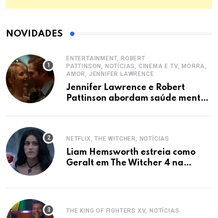
NOVIDADES
ENTERTAINMENT, ROBERT
PATTINSON, NOTÍCIAS, CINEMA E TV, MORRA,
AMOR, JENNIFER LAWRENCE
Jennifer Lawrence e Robert
Pattinson abordam saúde mental
em Die My Love
NETFLIX, THE WITCHER, NOTÍCIAS
Liam Hemsworth estreia como
Geralt em The Witcher 4 na
Netflix.
THE KING OF FIGHTERS XV, NOTÍCIAS