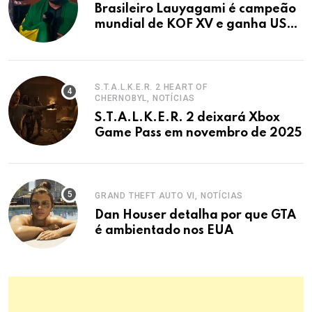
Brasileiro Lauyagami é campeão
mundial de KOF XV e ganha US$
500 mil
S.T.A.L.K.E.R. 2 HEART OF
CHERNOBYL, NOTÍCIAS
S.T.A.L.K.E.R. 2 deixará Xbox
Game Pass em novembro de 2025
GRAND THEFT AUTO VI, NOTÍCIAS
Dan Houser detalha por que GTA
é ambientado nos EUA